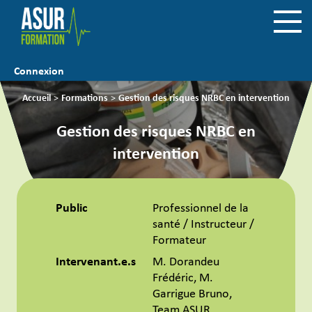
Connexion
Accueil
>
Formations
>
Gestion des risques NRBC en intervention
Gestion des risques NRBC en
intervention
Public
Professionnel de la
santé / Instructeur /
Formateur
Intervenant.e.s
M. Dorandeu
Frédéric, M.
Garrigue Bruno,
Team ASUR