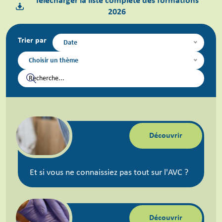
Télécharger la liste complète des formations
2026
Trier par
Date
Choisir un thème
Découvrir
Et si vous ne connaissiez pas tout sur l'AVC ?
Découvrir