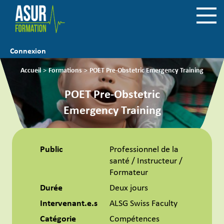
Connexion
Accueil
>
Formations
>
POET Pre-Obstetric Emergency Training
POET Pre-Obstetric
Emergency Training
Public
Professionnel de la
santé / Instructeur /
Formateur
Durée
Deux jours
Intervenant.e.s
ALSG Swiss Faculty
Catégorie
Compétences